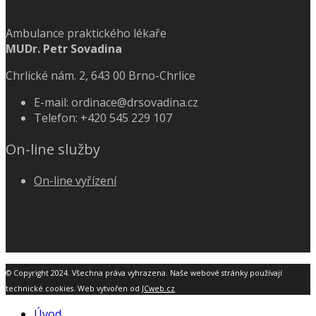
Ambulance praktického lékaře
MUDr. Petr Sovadina
Chrlické nám. 2, 643 00 Brno-Chrlice
E-mail: ordinace@drsovadina.cz
Telefon: +420 545 229 107
On-line služby
On-line vyřízení
© Copyright 2024. Všechna práva vyhrazena. Naše webové stránky používají
technické cookies. Web vytvořen od
JCweb.cz
Úvod