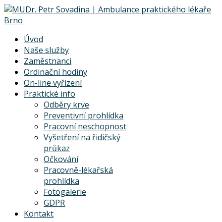
Úvod
Naše služby
Zaměstnanci
Ordinační hodiny
On-line vyřízení
Praktické info
Odběry krve
Preventivní prohlídka
Pracovní neschopnost
Vyšetření na řidičský
průkaz
Očkování
Pracovně-lékařská
prohlídka
Fotogalerie
GDPR
Kontakt